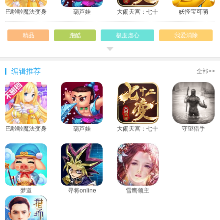
巴啦啦魔法变身
葫芦娃
大闹天宫：七十
妖怪宝可萌
3
二变
精品
跑酷
极度虐心
我爱消除
童年回忆
赛车
智商不足
闲暇
编辑推荐
全部>>
射击
青春专题
打发时间
女神
屌丝
下雨天
处女座
手机专享
巴啦啦魔法变身
葫芦娃
大闹天宫：七十
守望猎手
3
二变
梦道
寻将online
雪鹰领主