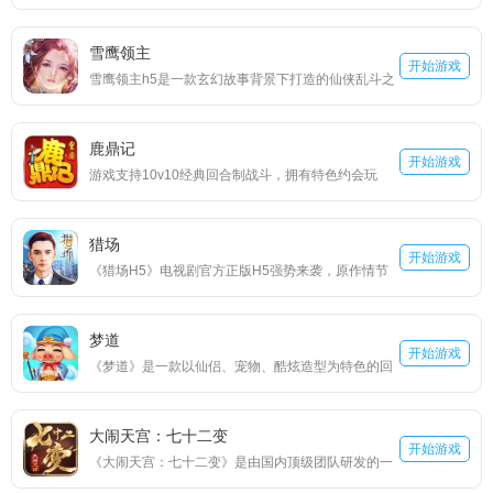
戏，“青眼白龙”“黑魔导”“天空龙”记忆中一张张经典的
斗中来，娃娃身怀绝技，技能各有千秋。娃娃们沿承
卡牌在这里你都将拥有，经典的战斗画面，丰富的故
了原作中的天赋能力，拥有自己独特的属性与技能，
雪鹰领主
事背景，深度的掌机游戏王还原，烧脑的策略玩法，
开始游戏
还有着特有的属性成长分布，这也决定了他们在战斗
雪鹰领主h5是一款玄幻故事背景下打造的仙侠乱斗之
玩出属于你自己的游戏王。
阵容中所担当的角色。
争的放置类h5网页游戏，同名小说再次燃点，原版的
情节，原版的人物，宏大的场面，酷炫的战斗模式，
鹿鼎记
还有特效的使用，这个玄幻空间里，有的是让你施展
开始游戏
游戏支持10v10经典回合制战斗，拥有特色约会玩
拳脚的时候，你只需准备好去征战就行。三大特色职
法，轻松组建后宫战队。收集超过100位侠客和近500
业，或者神魔，或者炼气，或者心修，经典却也融入
种武学，体验原著四大阵营相爱相杀的庞大江湖。
新意，攻守相互对战，选择这些职业的英雄，陪伴你
猎场
开始游戏
走上领主的征途。
《猎场H5》电视剧官方正版H5强势来袭，原作情节
完美还原！超自由模拟经营世界，让您体验店铺经
营、融资并购、猎头招聘。高拟真的经济体系，完全
梦道
模拟真实商战，制霸全球硝烟四起，身临其境体验真
开始游戏
《梦道》是一款以仙侣、宠物、酷炫造型为特色的回
实的猎场！
合制挂置游戏。全新游戏玩法，无需多英雄养成，无
需抽卡进阶，无需猛戳手控。只需轻松体验游戏，即
大闹天宫：七十二变
可让您拥有超乎寻常的各种造型组合。 当然作为回合
开始游戏
《大闹天宫：七十二变》是由国内顶级团队研发的一
制少不了强力的仙侣和宠物。通过激活仙侣、仙侣升
款西游神话题材精品H5游戏。游戏革新前沿引擎技