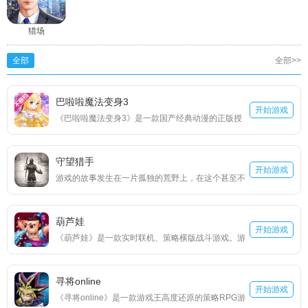
猎场
全部
全部>>
巴啦啦魔法变身3
开始游戏
《巴啦啦魔法变身3》是一款国产经典动漫的正版授
权手游，今古奇缘，穿越时空的小魔仙，又将有怎样
的奇遇？秦汉魏晋、唐宋元明，经历千年；西域天
守望猎手
竺、高丽东瀛，纵横各国。千变万化的服装风格，不
开始游戏
游戏的故事发生在一片孤独的荒野上，在这个甚至不
同时代、不同地区的服饰任你搭配！丰富的游戏关
清楚在南半球还是北半球的荒野上却有着极为丰富的
卡，趣味激情的历险故事，打开时空漩涡，来与小魔
生态环境。雨林、荒漠、冰原、火山、沼泽，这么一
仙一起开启时空之旅吧！
葫芦娃
片面积不算大的荒野，居然有着这么丰富的生态环
开始游戏
《葫芦娃》是一款实时联机、策略横版战斗游戏。游
境，难免让人想到了之前的“生态圈2号”，但故事的背
戏还原原作的剪纸人物设定，尊崇原汁原味的故事剧
景是在更神秘的伪文艺复兴时代，佐上神秘的遗迹，
情，带您一同重温儿时的动画经典。 回味原版剧情，
跟随4位不同命运的主角，一起探索荒野的秘密。
寻将online
跟随剧情的脚步，再度体验葫芦娃们的苦难与挫折，
开始游戏
《寻将online》是一款游戏王高度还原的策略RPG游
同时将逐一解锁七个葫芦娃，让他们参与到游戏的战