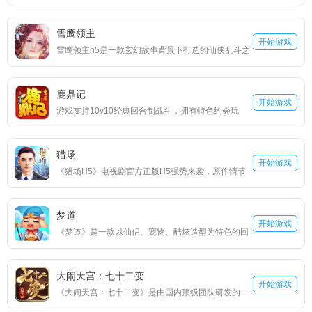
戏，“青眼白龙”“黑魔导”“天空龙”记忆中一张张经典的
斗中来，娃娃身怀绝技，技能各有千秋。娃娃们沿承
卡牌在这里你都将拥有，经典的战斗画面，丰富的故
了原作中的天赋能力，拥有自己独特的属性与技能，
雪鹰领主
事背景，深度的掌机游戏王还原，烧脑的策略玩法，
开始游戏
还有着特有的属性成长分布，这也决定了他们在战斗
雪鹰领主h5是一款玄幻故事背景下打造的仙侠乱斗之
玩出属于你自己的游戏王。
阵容中所担当的角色。
争的放置类h5网页游戏，同名小说再次燃点，原版的
情节，原版的人物，宏大的场面，酷炫的战斗模式，
鹿鼎记
还有特效的使用，这个玄幻空间里，有的是让你施展
开始游戏
游戏支持10v10经典回合制战斗，拥有特色约会玩
拳脚的时候，你只需准备好去征战就行。三大特色职
法，轻松组建后宫战队。收集超过100位侠客和近500
业，或者神魔，或者炼气，或者心修，经典却也融入
种武学，体验原著四大阵营相爱相杀的庞大江湖。
新意，攻守相互对战，选择这些职业的英雄，陪伴你
猎场
开始游戏
走上领主的征途。
《猎场H5》电视剧官方正版H5强势来袭，原作情节
完美还原！超自由模拟经营世界，让您体验店铺经
营、融资并购、猎头招聘。高拟真的经济体系，完全
梦道
模拟真实商战，制霸全球硝烟四起，身临其境体验真
开始游戏
《梦道》是一款以仙侣、宠物、酷炫造型为特色的回
实的猎场！
合制挂置游戏。全新游戏玩法，无需多英雄养成，无
需抽卡进阶，无需猛戳手控。只需轻松体验游戏，即
大闹天宫：七十二变
可让您拥有超乎寻常的各种造型组合。 当然作为回合
开始游戏
《大闹天宫：七十二变》是由国内顶级团队研发的一
制少不了强力的仙侣和宠物。通过激活仙侣、仙侣升
款西游神话题材精品H5游戏。游戏革新前沿引擎技