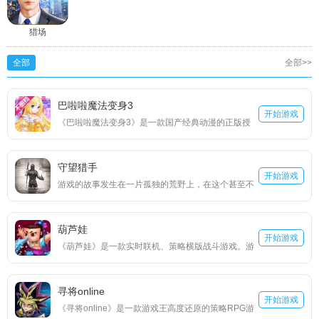
猎场
全部
全部>>
巴啦啦魔法变身3
开始游戏
《巴啦啦魔法变身3》是一款国产经典动漫的正版授
权手游，今古奇缘，穿越时空的小魔仙，又将有怎样
的奇遇？秦汉魏晋、唐宋元明，经历千年；西域天
守望猎手
竺、高丽东瀛，纵横各国。千变万化的服装风格，不
开始游戏
游戏的故事发生在一片孤独的荒野上，在这个甚至不
同时代、不同地区的服饰任你搭配！丰富的游戏关
清楚在南半球还是北半球的荒野上却有着极为丰富的
卡，趣味激情的历险故事，打开时空漩涡，来与小魔
生态环境。雨林、荒漠、冰原、火山、沼泽，这么一
仙一起开启时空之旅吧！
葫芦娃
片面积不算大的荒野，居然有着这么丰富的生态环
开始游戏
《葫芦娃》是一款实时联机、策略横版战斗游戏。游
境，难免让人想到了之前的“生态圈2号”，但故事的背
戏还原原作的剪纸人物设定，尊崇原汁原味的故事剧
景是在更神秘的伪文艺复兴时代，佐上神秘的遗迹，
情，带您一同重温儿时的动画经典。 回味原版剧情，
跟随4位不同命运的主角，一起探索荒野的秘密。
寻将online
跟随剧情的脚步，再度体验葫芦娃们的苦难与挫折，
开始游戏
《寻将online》是一款游戏王高度还原的策略RPG游
同时将逐一解锁七个葫芦娃，让他们参与到游戏的战