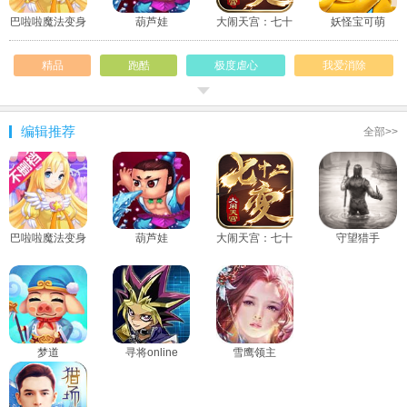
巴啦啦魔法变身
葫芦娃
大闹天宫：七十
妖怪宝可萌
3
二变
精品
跑酷
极度虐心
我爱消除
童年回忆
赛车
智商不足
闲暇
编辑推荐
全部>>
射击
青春专题
打发时间
女神
屌丝
下雨天
处女座
手机专享
巴啦啦魔法变身
葫芦娃
大闹天宫：七十
守望猎手
3
二变
梦道
寻将online
雪鹰领主