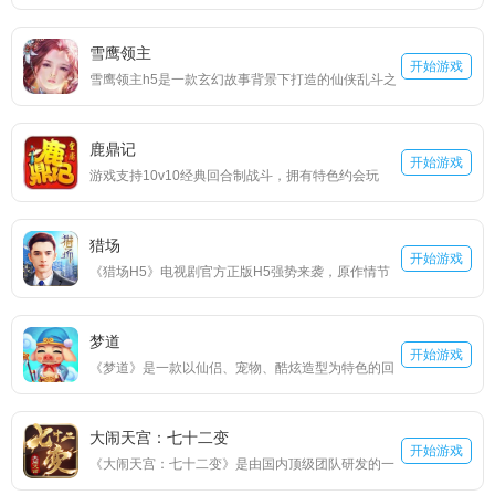
戏，“青眼白龙”“黑魔导”“天空龙”记忆中一张张经典的
斗中来，娃娃身怀绝技，技能各有千秋。娃娃们沿承
卡牌在这里你都将拥有，经典的战斗画面，丰富的故
了原作中的天赋能力，拥有自己独特的属性与技能，
雪鹰领主
事背景，深度的掌机游戏王还原，烧脑的策略玩法，
开始游戏
还有着特有的属性成长分布，这也决定了他们在战斗
雪鹰领主h5是一款玄幻故事背景下打造的仙侠乱斗之
玩出属于你自己的游戏王。
阵容中所担当的角色。
争的放置类h5网页游戏，同名小说再次燃点，原版的
情节，原版的人物，宏大的场面，酷炫的战斗模式，
鹿鼎记
还有特效的使用，这个玄幻空间里，有的是让你施展
开始游戏
游戏支持10v10经典回合制战斗，拥有特色约会玩
拳脚的时候，你只需准备好去征战就行。三大特色职
法，轻松组建后宫战队。收集超过100位侠客和近500
业，或者神魔，或者炼气，或者心修，经典却也融入
种武学，体验原著四大阵营相爱相杀的庞大江湖。
新意，攻守相互对战，选择这些职业的英雄，陪伴你
猎场
开始游戏
走上领主的征途。
《猎场H5》电视剧官方正版H5强势来袭，原作情节
完美还原！超自由模拟经营世界，让您体验店铺经
营、融资并购、猎头招聘。高拟真的经济体系，完全
梦道
模拟真实商战，制霸全球硝烟四起，身临其境体验真
开始游戏
《梦道》是一款以仙侣、宠物、酷炫造型为特色的回
实的猎场！
合制挂置游戏。全新游戏玩法，无需多英雄养成，无
需抽卡进阶，无需猛戳手控。只需轻松体验游戏，即
大闹天宫：七十二变
可让您拥有超乎寻常的各种造型组合。 当然作为回合
开始游戏
《大闹天宫：七十二变》是由国内顶级团队研发的一
制少不了强力的仙侣和宠物。通过激活仙侣、仙侣升
款西游神话题材精品H5游戏。游戏革新前沿引擎技