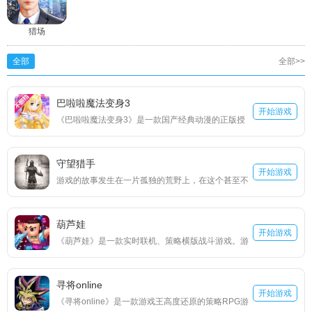
猎场
全部
全部>>
巴啦啦魔法变身3
开始游戏
《巴啦啦魔法变身3》是一款国产经典动漫的正版授
权手游，今古奇缘，穿越时空的小魔仙，又将有怎样
的奇遇？秦汉魏晋、唐宋元明，经历千年；西域天
守望猎手
竺、高丽东瀛，纵横各国。千变万化的服装风格，不
开始游戏
游戏的故事发生在一片孤独的荒野上，在这个甚至不
同时代、不同地区的服饰任你搭配！丰富的游戏关
清楚在南半球还是北半球的荒野上却有着极为丰富的
卡，趣味激情的历险故事，打开时空漩涡，来与小魔
生态环境。雨林、荒漠、冰原、火山、沼泽，这么一
仙一起开启时空之旅吧！
葫芦娃
片面积不算大的荒野，居然有着这么丰富的生态环
开始游戏
《葫芦娃》是一款实时联机、策略横版战斗游戏。游
境，难免让人想到了之前的“生态圈2号”，但故事的背
戏还原原作的剪纸人物设定，尊崇原汁原味的故事剧
景是在更神秘的伪文艺复兴时代，佐上神秘的遗迹，
情，带您一同重温儿时的动画经典。 回味原版剧情，
跟随4位不同命运的主角，一起探索荒野的秘密。
寻将online
跟随剧情的脚步，再度体验葫芦娃们的苦难与挫折，
开始游戏
《寻将online》是一款游戏王高度还原的策略RPG游
同时将逐一解锁七个葫芦娃，让他们参与到游戏的战