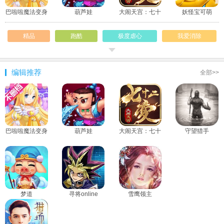
巴啦啦魔法变身
葫芦娃
大闹天宫：七十
妖怪宝可萌
3
二变
精品
跑酷
极度虐心
我爱消除
童年回忆
赛车
智商不足
闲暇
编辑推荐
全部>>
射击
青春专题
打发时间
女神
屌丝
下雨天
处女座
手机专享
巴啦啦魔法变身
葫芦娃
大闹天宫：七十
守望猎手
3
二变
梦道
寻将online
雪鹰领主