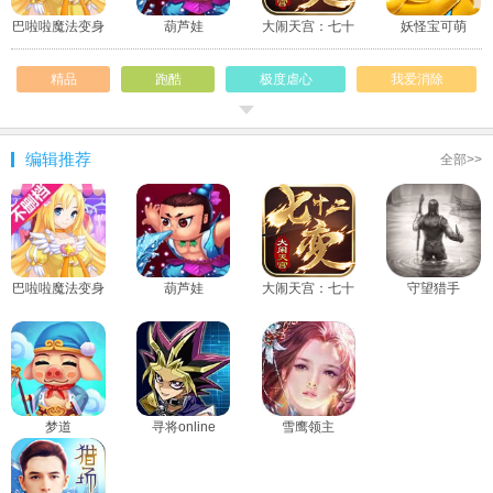
巴啦啦魔法变身
葫芦娃
大闹天宫：七十
妖怪宝可萌
3
二变
精品
跑酷
极度虐心
我爱消除
童年回忆
赛车
智商不足
闲暇
编辑推荐
全部>>
射击
青春专题
打发时间
女神
屌丝
下雨天
处女座
手机专享
巴啦啦魔法变身
葫芦娃
大闹天宫：七十
守望猎手
3
二变
梦道
寻将online
雪鹰领主