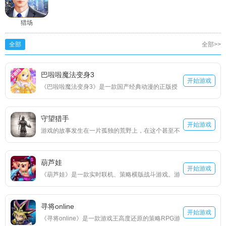
猎场
全部
全部>>
巴啦啦魔法变身3
开始游戏
《巴啦啦魔法变身3》是一款国产经典动漫的正版授
权手游，今古奇缘，穿越时空的小魔仙，又将有怎样
的奇遇？秦汉魏晋、唐宋元明，经历千年；西域天
守望猎手
竺、高丽东瀛，纵横各国。千变万化的服装风格，不
开始游戏
游戏的故事发生在一片孤独的荒野上，在这个甚至不
同时代、不同地区的服饰任你搭配！丰富的游戏关
清楚在南半球还是北半球的荒野上却有着极为丰富的
卡，趣味激情的历险故事，打开时空漩涡，来与小魔
生态环境。雨林、荒漠、冰原、火山、沼泽，这么一
仙一起开启时空之旅吧！
葫芦娃
片面积不算大的荒野，居然有着这么丰富的生态环
开始游戏
《葫芦娃》是一款实时联机、策略横版战斗游戏。游
境，难免让人想到了之前的“生态圈2号”，但故事的背
戏还原原作的剪纸人物设定，尊崇原汁原味的故事剧
景是在更神秘的伪文艺复兴时代，佐上神秘的遗迹，
情，带您一同重温儿时的动画经典。 回味原版剧情，
跟随4位不同命运的主角，一起探索荒野的秘密。
寻将online
跟随剧情的脚步，再度体验葫芦娃们的苦难与挫折，
开始游戏
《寻将online》是一款游戏王高度还原的策略RPG游
同时将逐一解锁七个葫芦娃，让他们参与到游戏的战