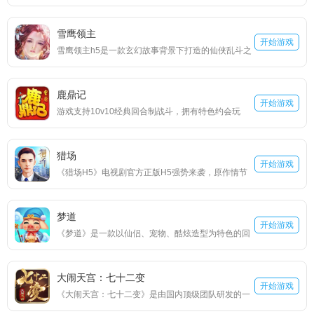
戏，“青眼白龙”“黑魔导”“天空龙”记忆中一张张经典的
斗中来，娃娃身怀绝技，技能各有千秋。娃娃们沿承
卡牌在这里你都将拥有，经典的战斗画面，丰富的故
了原作中的天赋能力，拥有自己独特的属性与技能，
雪鹰领主
事背景，深度的掌机游戏王还原，烧脑的策略玩法，
开始游戏
还有着特有的属性成长分布，这也决定了他们在战斗
雪鹰领主h5是一款玄幻故事背景下打造的仙侠乱斗之
玩出属于你自己的游戏王。
阵容中所担当的角色。
争的放置类h5网页游戏，同名小说再次燃点，原版的
情节，原版的人物，宏大的场面，酷炫的战斗模式，
鹿鼎记
还有特效的使用，这个玄幻空间里，有的是让你施展
开始游戏
游戏支持10v10经典回合制战斗，拥有特色约会玩
拳脚的时候，你只需准备好去征战就行。三大特色职
法，轻松组建后宫战队。收集超过100位侠客和近500
业，或者神魔，或者炼气，或者心修，经典却也融入
种武学，体验原著四大阵营相爱相杀的庞大江湖。
新意，攻守相互对战，选择这些职业的英雄，陪伴你
猎场
开始游戏
走上领主的征途。
《猎场H5》电视剧官方正版H5强势来袭，原作情节
完美还原！超自由模拟经营世界，让您体验店铺经
营、融资并购、猎头招聘。高拟真的经济体系，完全
梦道
模拟真实商战，制霸全球硝烟四起，身临其境体验真
开始游戏
《梦道》是一款以仙侣、宠物、酷炫造型为特色的回
实的猎场！
合制挂置游戏。全新游戏玩法，无需多英雄养成，无
需抽卡进阶，无需猛戳手控。只需轻松体验游戏，即
大闹天宫：七十二变
可让您拥有超乎寻常的各种造型组合。 当然作为回合
开始游戏
《大闹天宫：七十二变》是由国内顶级团队研发的一
制少不了强力的仙侣和宠物。通过激活仙侣、仙侣升
款西游神话题材精品H5游戏。游戏革新前沿引擎技