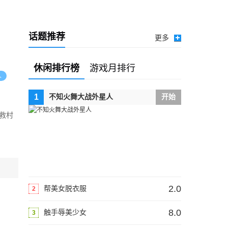
话题推荐
更多
休闲排行榜
游戏月排行
人
1
不知火舞大战外星人
开始
Warning
:
救村
number_format()
expects
parameter
1 to be
2.0
帮美女脱衣服
2
double,
string
8.0
触手辱美少女
3
given