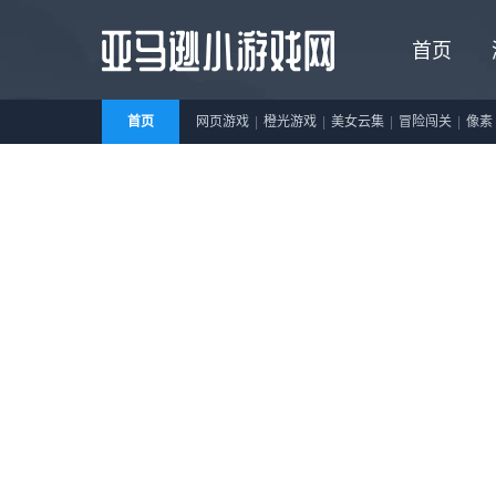
首页
首页
网页游戏
|
橙光游戏
|
美女云集
|
冒险闯关
|
像素