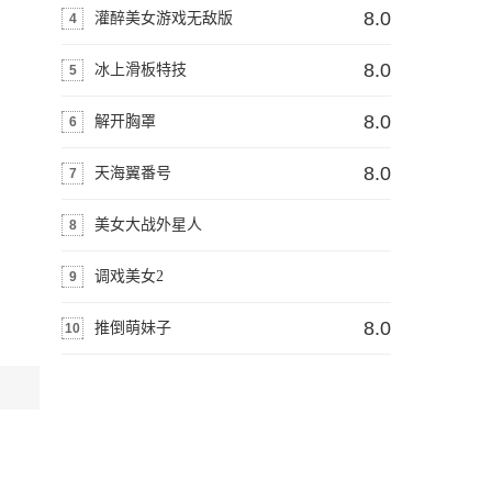
8.0
灌醉美女游戏无敌版
4
in
/www/wwwroot/amzongame
8.0
冰上滑板特技
5
on line
8.0
解开胸罩
6
330
8.0
天海翼番号
7
分
美女大战外星人
8
Warning
:
调戏美女2
9
number_format()
Warning
:
8.0
推倒萌妹子
10
expects
number_format()
parameter
expects
1 to
parameter