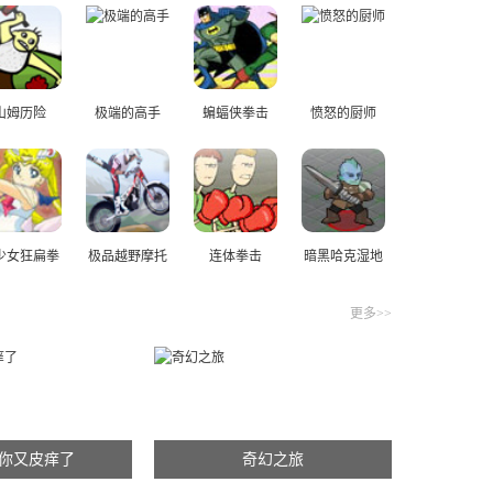
324
山姆历险
极端的高手
蝙蝠侠拳击
愤怒的厨师
少女狂扁拳
极品越野摩托
连体拳击
暗黑哈克湿地
皇
中文版
更多>>
你又皮痒了
奇幻之旅