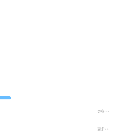
be
1 to
double,
be
string
double,
given
string
in
given
/www/wwwroot/am
in
on
/www/wwwroot/am
line
on
更多>>
324
line
更多>>