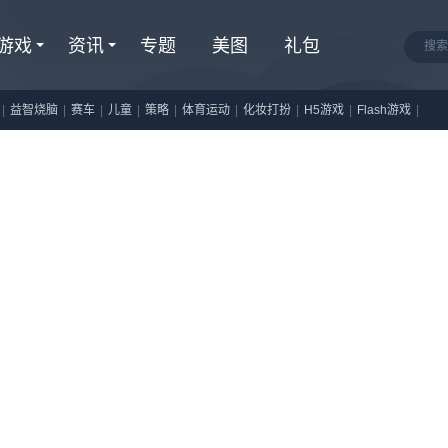
游戏
资讯
专题
美图
礼包
|
益智烧脑
|
赛车
|
儿童
|
策略
|
体育运动
|
化妆打扮
|
H5游戏
|
Flash游戏
|