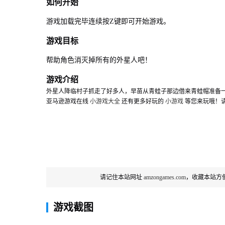
如何开始
游戏加载完毕连续按Z键即可开始游戏。
游戏目标
帮助角色消灭掉所有的外星人吧！
游戏介绍
外星人降临村子抓走了好多人，早苗从青蛙子那边借来青蛙帽准备
亚马逊游戏在线
小游戏大全
还有更多好玩的
小游戏
等您来玩哦！请记
请记住本站网址
amzongames.com
，收藏本站方
游戏截图