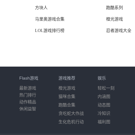
方块人
跑酷系列
马里奥游戏合集
橙光游戏
LOL游戏排行榜
忍者游戏大全
Flash游戏
游戏推荐
娱乐
最新游戏
橙光游戏
轻松一刻
热门排行
猫咪合集
内涵图
动作精品
跑酷合集
动态图
休闲益智
贪吃蛇大作战
冷知识
生化危机行动
福利图