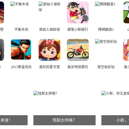
想
平衡木块
原始人保龄球
蜡笔小新砸钉
障碍翻滚2
子
2
2015拳皇闯关
美好的夏令营
美女特技摩托
夜空收彩钻
美
版2.0
是单身！
怪朕太帅咯？
小新，