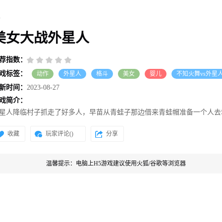
人
美女大战外星人
荐指数：
戏标签：
动作
外星人
格斗
美女
婴儿
不知火舞vs外星
1000
虐待外星人
外星人捉小羊
新时间：
2023-08-27
戏简介：
星人降临村子抓走了好多人，早苗从青蛙子那边借来青蛙帽准备一个人去
，我们去帮早苗打败外星人吧。
收藏
玩家评论(
)
分享
温馨提示：电脑上H5游戏建议使用火狐/谷歌等浏览器