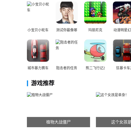
小宝贝小轮车
测试你最像哪
玛丽尼克
动漫明星幻
个明星
战2
城市暴力赛车
阻击者的任务
熊二飞行记2
狂暴卡车
游戏推荐
植物大战僵尸
这个女孩