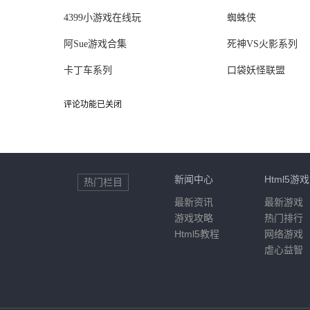
4399小游戏在线玩
蜘蛛侠
阿Sue游戏合集
死神VS火影系列
卡丁车系列
口袋妖怪联盟
评论功能已关闭
新闻中心
Html5游戏
热门栏目
最新资讯
最新游戏
游戏攻略
热门排行
Html5教程
网络游戏
虐心益智